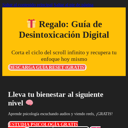
Saltar al contenido principal
Saltar al pie de página
Regalo: Guía de
Desintoxicación Digital
Corta el ciclo del scroll infinito y recupera tu
enfoque hoy mismo
DESCARGA GUÍA RESET (GRATIS)
Lleva tu bienestar al siguiente
nivel
Aprende psicología escuchando audios y viendo reels, ¡GRATIS!
ESTUDIA PSICOLOGÍA GRATIS